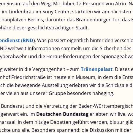
meinsam auf den Weg. Mit dabei: 12 Personen von Atrio. N
 im Lindenbräu im Sony Center, starteten wir am nächsten
 Schauplätzen Berlins, darunter das Brandenburger Tor, da
äre dieser geschichtsträchtigen Stadt.
endienst (BND
)
. Was passiert eigentlich hinter den versch
ND weltweit Informationen sammelt, um die Sicherheit des 
yberabwehr und die Herausforderungen der Spionageabwehr 
g weiter in die Vergangenheit – zum
Tränenpalast
. Dieses
of Friedrichstraße ist heute ein Museum, in dem die Ents
 die bewegende Ausstellung erlebten wir die Schicksale d
er vielen aus unserer Gruppe besonders naheging.
r Bundesrat und die Vertretung der Baden-Württembergisch
egenwart ein. Im
Deutschen Bundestag
erlebten wir live, w
saal, in dem hitzige Debatten geführt werden, bis zur glä
uckte uns alle. Besonders spannend: die Diskussion mit d