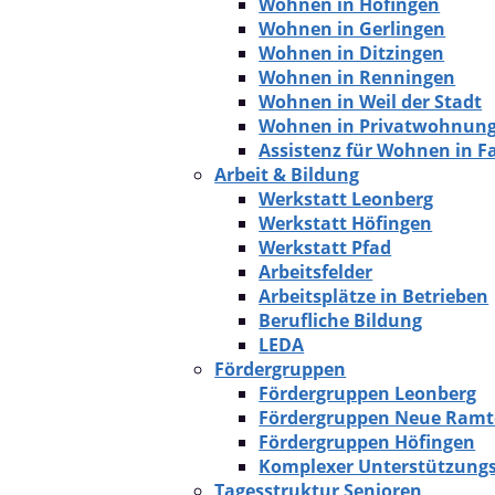
Wohnen in Höfingen
Wohnen in Gerlingen
Wohnen in Ditzingen
Wohnen in Renningen
Wohnen in Weil der Stadt
Wohnen in Privatwohnun
Assistenz für Wohnen in F
Arbeit & Bildung
Werkstatt Leonberg
Werkstatt Höfingen
Werkstatt Pfad
Arbeitsfelder
Arbeitsplätze in Betrieben
Berufliche Bildung
LEDA
Fördergruppen
Fördergruppen Leonberg
Fördergruppen Neue Ramt
Fördergruppen Höfingen
Komplexer Unterstützung
Tagesstruktur Senioren