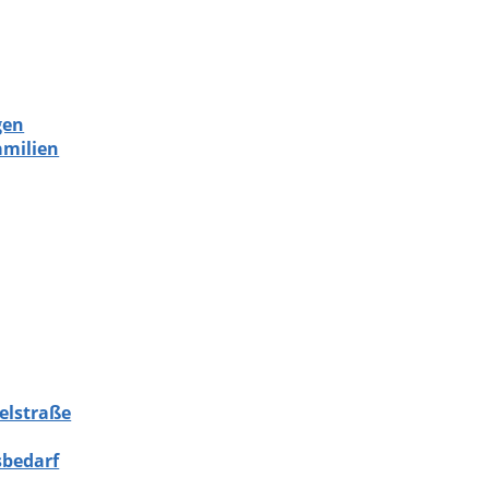
gen
amilien
elstraße
sbedarf